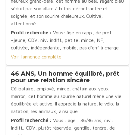
heureux grand-père, cet homme au beau regard bleu
séduit par son allure à la fois décontractée et
soignée, et son sourire chaleureux. Cultivé,
attentionné...
Profil recherché :
Vous: âge en rapp., de pref
+jeune, CDV, niv: indiff., petite, mince, NF,
cultivée, indépendante, mobile, pas d'enf à charge.
Voir l'annonce complète
46 ANS, Un homme équilibré, prêt
pour une relation sincère
Célibataire, employé, mince, châtain aux yeux
marron, cet homme au sourire naturel mène une vie
équilibrée et active. Il apprécie la nature, le vélo, la
natation, les animaux, ainsi que...
Profil recherché :
Vous : âge : 36/46 ans, niv :
Indiff., CDV, plutôt réservée, gentille, tendre, de