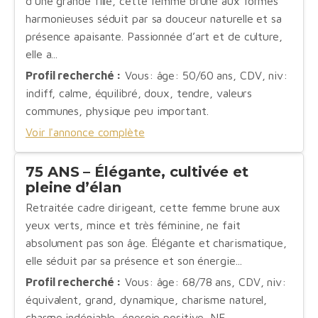
d’une grande fille, cette femme brune aux formes
harmonieuses séduit par sa douceur naturelle et sa
présence apaisante. Passionnée d’art et de culture,
elle a...
Profil recherché :
Vous: âge: 50/60 ans, CDV, niv:
indiff, calme, équilibré, doux, tendre, valeurs
communes, physique peu important.
Voir l'annonce complète
75 ANS – Élégante, cultivée et
pleine d’élan
Retraitée cadre dirigeant, cette femme brune aux
yeux verts, mince et très féminine, ne fait
absolument pas son âge. Élégante et charismatique,
elle séduit par sa présence et son énergie...
Profil recherché :
Vous: âge: 68/78 ans, CDV, niv:
équivalent, grand, dynamique, charisme naturel,
charme indéniable, énergie positive, NF.